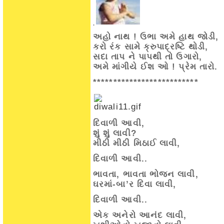
.
અહો નાથ ! ઉભા અમે હાથ જોડી,
કરો રંક સામે ક્રુપાદ્રષ્ટિ થોડી,
સદા તાપ ને પાપથી તો ઉગારો,
અમે માંગીયે ઈશ ઓ ! પ્રેમ તારો.
**************************
દિવાળી આવી,
શું શું લાવી?
મીઠી મીઠી મિઠાઈ લાવી,
દિવાળી આવી..
ભાવતા, ભાવતા ભોજન લાવી,
ઘરમાં-બા’ર દિવા લાવી,
દિવાળી આવી..
એક અનેરો આનંદ લાવી,