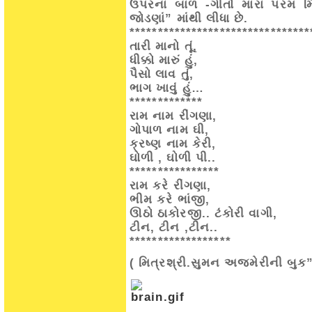
ઉપરના બાળ -ગીતો મારા પરંમ મ
જોડણાં” માંથી લીધા છે.
********************************
તારી માનો તૂં,
ધીક્કો મારું હું,
પૈસો લાવ તું,
ભાગ ખાવું હું…
*************
રામ નામ રીંગણા,
ગોપાળ નામ ઘી,
ક્રષ્ણ નામ કેરી,
ઘોળી , ઘોળી પી..
****************
રામ કરે રીંગણા,
ભીમ કરે ભાંજી,
ઊઠો ઠાકોરજી.. ટંકોરી વાગી,
ટીન, ટીન ,ટીન..
******************
( મિત્રશ્રી.સુમન અજમેરીની બુક”