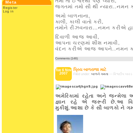
તમો તો ઈશ્વરથી પણ પ્યારા,
Meta
જગતમાં તમો સૌ થી ન્યારા..નમન 
Register
Log in
અમો બાળનાના,
કાલી, કાલી વાતો કરી,
તમોને રીઝવનારા…નમન કરીએ હા
દિવાળી આજ આવી,
આપના ચરણમાં શીશ નમાવી,
વંદન કરીએ આજ આપને..નમન કર
Comments (146)
પ્રિય બાળરાજા માટે
Tue 6 Nov
2007
Filed under:
બાળને ગમતા
— વિશ્વદીપ બારડ
અમેરિકામાં રહેતા અને જન્મેલા
જ્ઞાન રહે એ જરૂરી છે.આ વ
મુકીશું.આશા છે કે સૌ બાળકો ને ગમ