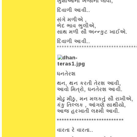
ખુશીઓનો ખજાનો લાવી,
દિવાળી આવી..
સંગે મળીએ ,
ભેદ ભાવ ભુલીએ,
સાથ મળી સૌ અન્ન્કુટ ખાઈએ.
દિવાળી આવી..
********************************
ધનતેરશ
થન, થન કરતી તેરશ આવી,
આવો મિત્રો, ધનતેરશ આવી.
મોઢુ મીઠુ, મન મલકતું સૌ રાખીએ,
કંકુ તિલ્લક , આંગણે સાથીયો,
આજ હરખાતી લક્ષ્મી આવી.
***************************
વારતા રે વારતા..