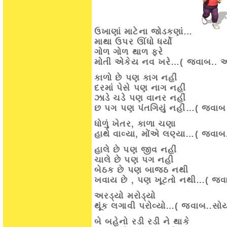
ઉખાણાં માટેના જોડકણાં…
માથા ઉપર ઊંધો ધર્યો
ગોળ ગોળ થાળ ફરે
મોતી એકેય નવ ખરે…( જવાબ.. 
કાળો છે પણ કાગ નહીં
દરમાં પેસે પણ નાગ નહીં
ઝાડે ચડે પણ વાનર નહીં
છ પગ પણ પંતગિયું નહીં…( જવાબ .
ધોળું ખેતર, કાળા ચણા
હાથે વાવ્યા, મોંએ લણ્યા…( જવાબ.
હાલે છે પણ જીવ નહીં
ચાલે છે પણ પગ નહી
બેઠક છે પણ બાજઠ નથી
ખવાય છે , પણ ખૂટતો નથી…( જવા
અરડ્યો મરોડ્યો
થૂંક લગાવી પરોવ્યો…( જવાબ..સોય
બે બહેનો રડી રડી ને થાકે