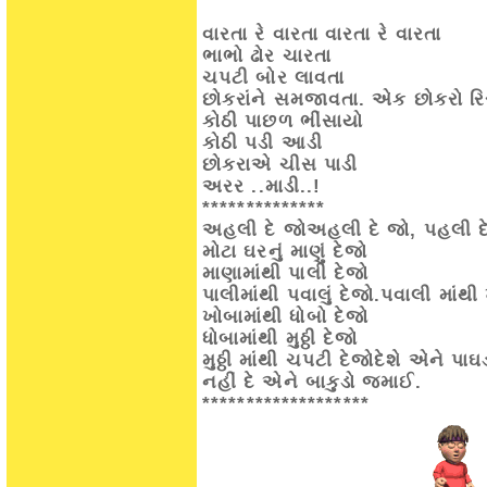
વારતા રે વારતા
વારતા રે વારતા
ભાભો ઢોર ચારતા
ચપટી બોર લાવતા
છોકરાંને સમજાવતા.
એક છોકરો રિ
કોઠી પાછળ ભીંસાયો
કોઠી પડી આડી
છોકરાએ ચીસ પાડી
અરર ..માડી..!
**************
અહલી દે જો
અહલી દે જો, પહલી દ
મોટા ઘરનું માણું દેજો
માણામાંથી પાલી દેજો
પાલીમાંથી પવાલું દેજો.
પવાલી માંથી
ખોબામાંથી ધોબો દેજો
ધોબામાંથી મુઠ્ઠી દેજો
મુઠ્ઠી માંથી ચપટી દેજો
દેશે એને પાઘડ
નહીં દે એને બાકુડો જમાઈ.
*******************