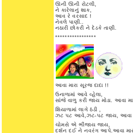
ઊની ઊની રોટલી,
ને કારેલાનું શાક,
આવ રે વરસાદ !
નેવલે પાણી..
નઠારી છોકરી ને દેડકે તાણી.
*****************
આવા મારા સૂરજ દાદા !!
ઉનાળામાં આવે વ્હેલા,
સાંજે વાળુ કરી જાય મોડા. આવા મા
શિયાળામાં લાગે ઠંડી ,
ઝટ પટ આવે,ઝટ-પટ જાય, આવા મા
ચોમસે એ ભીંજાય જાય,
દશૅન દઈ ને નવરંગ આપે.આવા મારા