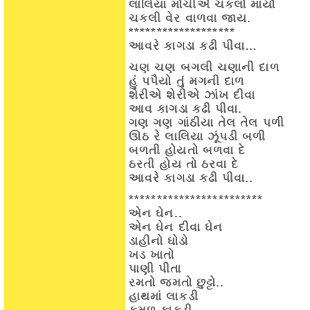
લાલિયા મોચીએ ચકલો માર્યો
ચકલી વેર વાળવા જાય.
*******************
આવરે કાગડા કઢી પીવા…
ચણ ચણ બગલી ચણાની દાળ
હું પપૈયો તું મગની દાળ
શેરીએ શેરીએ ઝાંખ દીવા
આવ કાગડા કઢી પીવા.
ગણ ગણ ગાંઠીયા તેલ તેલ પળી
ઊઠ રે લાલિયા ઝૂંપડી બળી
બળતી હોયતો બળવા દે
ઠરતી હોય તો ઠરવા દે
આવરે કાગડા કઢી પીવા..
************************
એન ઘેન..
એન ઘેન દીવા ઘેન
ડાહીનો ઘોડો
ખડ ખાતો
પાણી પીતા
રમતો જમતો છુટ્ટો..
હાથમાં લાકડી