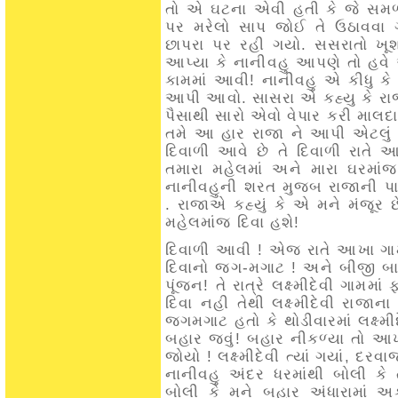
તો એ ઘટના એવી હતી કે જે સમળ
પર મરેલો સાપ જોઈ તે ઉઠાવવા 
છાપરા પર રહી ગયો. સસરાતો ખૂ
આપ્યા કે નાનીવહુ આપણે તો હવે 
કામમાં આવી! નાનીવહુ એ કીધુ કે 
આપી આવો. સાસરા એ કહ્યુ કે ર
પૈસાથી સારો એવો વેપાર કરી માલદ
તમે આ હાર રાજા ને આપી એટલું જ
દિવાળી આવે છે તે દિવાળી રાતે 
તમારા મહેલમાં અને મારા ઘરમ
નાનીવહુની શરત મુજબ રાજાની પ
. રાજાએ કહ્યું કે એ મને મંજૂર
મહેલમાંજ દિવા હશે!
દિવાળી આવી ! એજ રાતે આખા ગામામ
દિવાનો જગ-મગાટ ! અને બીજી બા
પૂંજન! તે રાત્રે લક્ષ્મીદેવી ગામમ
દિવા નહી તેથી લક્ષ્મીદેવી રાજા
જગમગાટ હતો કે થોડીવારમાં લક્ષ્મ
બહાર જવું! બહાર નીકળ્યા તો આખા
જોયો ! લક્ષ્મીદેવી ત્યાં ગયાં, દરવ
નાનીવહુ અંદર ધરમાંથી બોલી કે તમે
બોલી કે મને બહાર અંધારામાં 