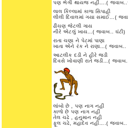
પણ ભેગી થાયજ નહીં….( જવાબ..
લાલ કિલ્લામાં કાળા સિપાહી
લીલી દિવાલમાં ગયા સમાઈ…( જવ
ઢીંચણ જેટલી ગાય
નીરે એટલું ખાય…( જવાબ.. ઘંટી)
રાતા ચણા ને પેટમાં પાણા
ખાતા એને રંક ને રાણા…( જવાબ..
આટલીક દડી ને હીરે જડી
દિવસે ખોવાણી રાતે જડી…( જવાબ..
લાંબો છે , પણ નાગ નહીં
કાળો છે પણ નાગ નહીં
તેલ ચઢે , હનુમાન નહી
ફૂલ ચઢે, મહાદેવ નહીં….( જવાબ..