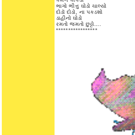
કમળ કાકડી
ભાગો ભીત્તુ ઘોડો ચાલ્યો
દોડૉ દોડો, ના પકડશો
ડાહીનો ઘોડો
રમતો જમતો છુટ્ટો….
*****************