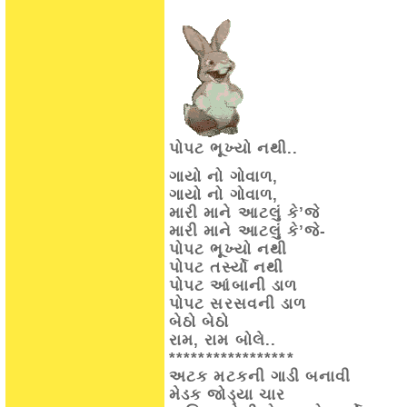
પોપટ ભૂખ્યો નથી..
ગાયો નો ગોવાળ,
ગાયો નો ગોવાળ,
મારી માને આટલું કે’જે
મારી માને આટલું કે’જે-
પોપટ ભૂખ્યો નથી
પોપટ તર્સ્યો નથી
પોપટ આંબાની ડાળ
પોપટ સરસવની ડાળ
બેઠો બેઠો
રામ, રામ બોલે..
*****************
અટક મટકની ગાડી બનાવી
મેડક જોડ્યા ચાર