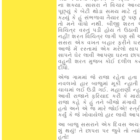
ના શક્યા. સાસરા ને વિચાર આવ્ય
પૂછ્યું કે બેટી થોડા સમય માટે 
કહ્યું કે હું સંભળાવા તૈયાર છું પ
તો મને વાંધો નથી. બીજી શરત 
વિચિત્ર વસ્તું પડી હોય તે ઉઠ
નહી! શરત વિચિત્ર લાગી પણ સૌ એ
સસરા એક વખત બહાર ફરીને ઘર પ
આજે મેં રસ્તામાં એક મરેલો સા
સાપને ઘેર લાવી આપણા ઘરના છાપર
વહુની શરત મુજબ કોઈ દલીલ કર્ય
દીધો.
એજ ગામમાં જે રાજા રહેતા હતા
નવલખો હાર બાજુમાં મૂકી ન્હાત
ચાચમાં લઈ ઉડી ગઈ. મહારાણી ન્હા
આવી રાજાને ફરિયાદ કરી કે માર
રાજા કહે કે હું તને બીજો મંગાવ
હતો અને એ જ મારે જોઈએ! સ્ત્રી
કર્યું કે જે ખોવાયેલો હાર લાવી 
આ બાજુ સસરાને એક દિવસ અચરબ થ
શું થયું! તે છાપરા પર જુવે તો 
હતો!