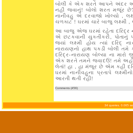
બોલી કે એક શરતે આપને અંદર 
નહી જવાનું! બોલો શરત મજૂંર છે? લ
નાનીવહુ એ દરવાજો ખોલ્યો , લક્ષ્મ
ચળકાટ ! ઘરમાં ચારે બાજુ લક્ષ્મી , લ
આ બાજુ એજ ઘરમાં રહેતા દરિદ્ર નાર
એ છટકવાની યુકતીકરી, પોતાનું પોટ
જ્યાં લક્ષ્મી હોય ત્યાં દરિદ્
નારાયણનો હાથ પકડી બોલી તમે ક્ય
દરિદ્ર-નારાયણ બોલ્યા ના મારો 
એક શરતે તમને જવાદઉં! તમે અહ
લેતાં! હા , હા મંજૂર છે એમ કહી દ
ઘરમાં નાનીવહુના પ્રતાપે લક્ષ
આરતી થતી રહી!
Comments (456)
34 queries. 0.065 s