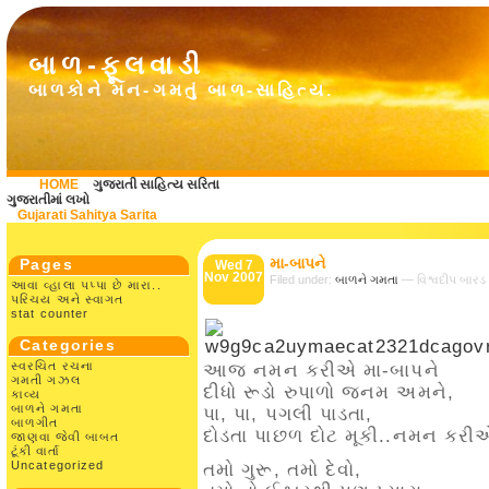
બાળ-ફૂલવાડી
બાળકોને મન-ગમતું બાળ-સાહિત્ય.
HOME
ગુજરાતી સાહિત્ય સરિતા
ગુજરાતીમાં લખો
Gujarati Sahitya Sarita
મા-બાપને
Pages
Wed 7
Nov 2007
Filed under:
બાળને ગમતા
— વિશ્વદીપ બારડ
આવા વ્હાલા પપ્પા છે મારા..
પરિચય અને સ્વાગત
stat counter
Categories
સ્વરચિત રચના
આજ નમન કરીએ મા-બાપને
ગમતી ગઝલ
દીધો રૂડો રુપાળો જનમ અમને,
કાવ્ય
બાળને ગમતા
પા, પા, પગલી પાડતા,
બાળગીત
દોડતા પાછળ દોટ મૂકી..નમન કરી
જાણવા જેવી બાબત
ટૂંકી વાર્તા
Uncategorized
તમો ગુરૂ, તમો દેવો,