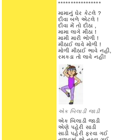
*****************
મામાનું ઘેર કેટલે ?
દીવા બળે એટલે !
દીવા મેં તો દીઠા ,
મામા લાગે મીઠા !
મામી મારી ભોળી !
મીઠાઈ લાવે મોળી !
મોળી મીઠાઈ ભાવે નહી,
રમકડા તો લાવે નહી!
એક બિલાડી જાડી
એક બિલાડી જાડી
એણે પહેરી સાડી
સાડી પહેરી ફરવા ગઈ
તળાવમાં એ તરવા ગઈ