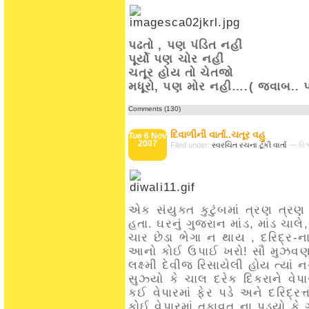
પઢતો , પણ પંડિત નહીં
પૂર્યો પણ ચોર નહીં
ચતૂર હોય તો ચેતજો
મધૂરો, પણ મોર નહી….( જવાબ.. પ
Comments (130)
દિવાળીની વાર્તા..ચતૂર વહુ
Tue 6 Nov
2007
Filed under:
સ્વરચિત રચના
,
ટૂંકી વાર્તા
— વિશ
એક સંયુક્ત કુટુંબમાં ત્રણ ત્રણ
હતા. ઘરનું ગુજરાન માંડ, માંડ ચા
ચાર છેડા ભેગા ન થાય , દરિદ્ર-ન
આનો કોઈ ઉપાઈ ખરો! સૌ મુઝવણમા
લક્ષ્મી દેવીજ રિસાયેલી હોય ત્
સુઝ્યો કે ચાલ દરેક દિકરાને વ
કઈ વેપારમાં ફેર પડે અને દરિદ્
કોઈ વેપારમાં તફાવત ના પડ્યો કે